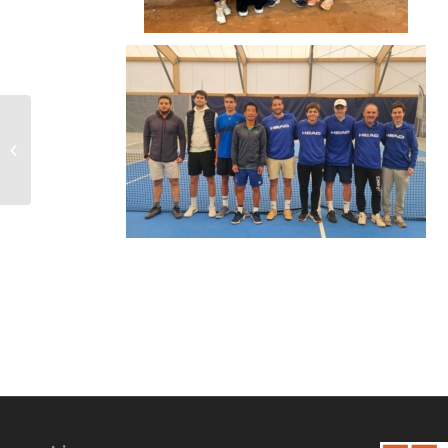
Championnat de
France J1