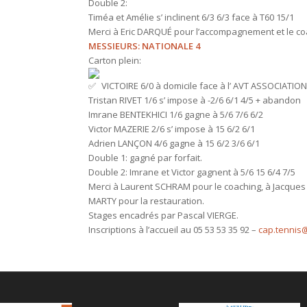
Double 2:
Timéa et Amélie s’ inclinent 6/3 6/3 face à T60 15/1
Merci à Eric DARQUÉ pour l’accompagnement et le c
MESSIEURS: NATIONALE 4
Carton plein:
VICTOIRE 6/0 à domicile face à l’ AVT ASSOCIATIO
Tristan RIVET 1/6 s’ impose à -2/6 6/1 4/5 + abandon
Imrane BENTEKHICI 1/6 gagne à 5/6 7/6 6/2
Victor MAZERIE 2/6 s’ impose à 15 6/2 6/1
Adrien LANÇON 4/6 gagne à 15 6/2 3/6 6/1
Double 1: gagné par forfait.
Double 2: Imrane et Victor gagnent à 5/6 15 6/4 7/5
Merci à Laurent SCHRAM pour le coaching, à Jacques T
MARTY pour la restauration.
Stages encadrés par Pascal VIERGE.
Inscriptions à l’accueil au 05 53 53 35 92 –
cap.tennis