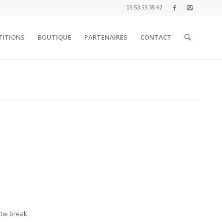
05 53 53 35 92
TITIONS
BOUTIQUE
PARTENAIRES
CONTACT
tie break.