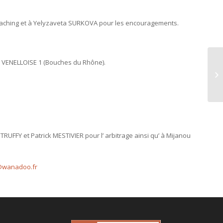
oaching et à Yelyzaveta SURKOVA pour les encouragements.
N VENELLOISE 1 (Bouches du Rhône).
RUFFY et Patrick MESTIVIER pour l’ arbitrage ainsi qu’ à Mijanou
@wanadoo.fr