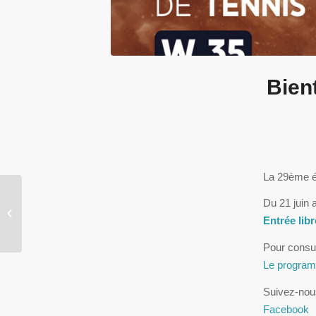
Bien
La 29ème éd
Bientôt la 28ème édition
Du 21 juin 
de l’Open ENGIE du
Entrée libr
Périgord
Pour consul
Le progra
Suivez-nous
Facebook