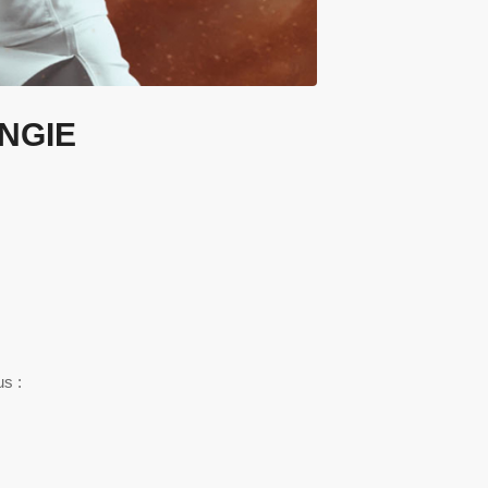
ENGIE
us :