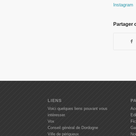
Instagram
Partager c
LIENS
P
Voici quelques liens pouvant vous
Ac
intéresser.
Ed
Vox
Fi
Conseil général de Dordogne
Gal
Ville de périgueux
No