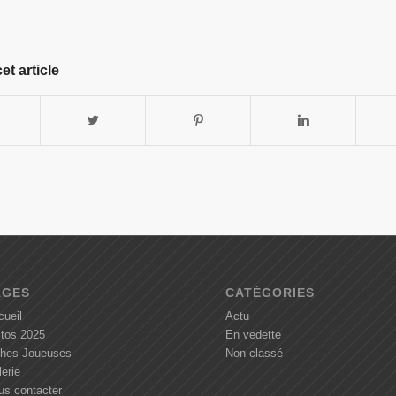
et article
AGES
CATÉGORIES
cueil
Actu
itos 2025
En vedette
ches Joueuses
Non classé
erie
us contacter